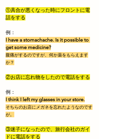
①具合が悪くなった時にフロントに電
話を
する
例：
I have a stomachache. Is it possible to 
get some medicine?
腹痛がするのですが、何か薬をもらえます
か？
②お店に忘れ物をしたので電話をする
例：
I think I left my glasses in your store.
そちらのお店にメガネを忘れたようなのです
が。
③迷
子になったので、旅行会社のガイ
ドに電話をする