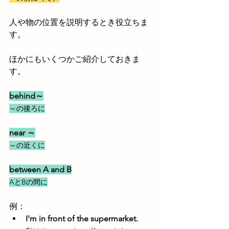
人や物の位置を説明するとき役立ちま
す。
ほかにもいくつかご紹介しておきま
す。
behind～
～の後ろに
near ～
～の近くに
between A and B
AとBの間に
例：
I'm in front of the supermarket.