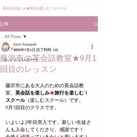
英会話を楽しみ
★
旅行を楽しむ！スクール
記事
All Posts
Kaori Kawasaki
All Posts
2024年9月6日
読了時間: 6分
藤沢市の英会話教室★9月1
レッスンレポート
回目のレッスン
藤沢市にある大人のための英会話教
室、
英会話を楽しみ
★
旅行を楽しむ！
スクール
（楽しむスクール）です。
9月1回目のクラスです。
いよいよ2年目突入です。新しい生徒さ
んも入会してくださり、感謝です！
今後も頑張っていきたいと思います！