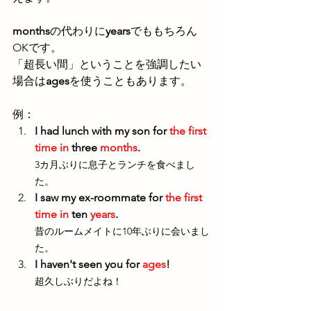
months
の代わりに
years
でももちろん
OKです。
「超長い間」ということを強調したい
場合は
ages
を使うこともあります。
例：
I had lunch with my son for 
the first 
time in
 three 
months
.
3カ月ぶりに息子とランチを食べまし
た。
I saw my ex-roommate for 
the first 
time in
 ten 
years
.
昔のルームメイトに10年ぶりに会いまし
た。
I haven't seen you for 
ages
!
超久しぶりだよね！