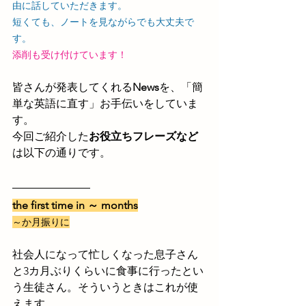
由に話していただきます。
短くても、ノートを見ながらでも大丈夫で
す。
添削も受け付けています！
皆さんが発表してくれる
News
を、「簡
単な英語に直す」お手伝いをしていま
す。
今回ご紹介した
お役立ちフレーズなど
は以下の通りです。
the first time in ～ months
～か月振りに
社会人になって忙しくなった息子さん
と3カ月ぶりくらいに食事に行ったとい
う生徒さん。そういうときはこれが使
えます。