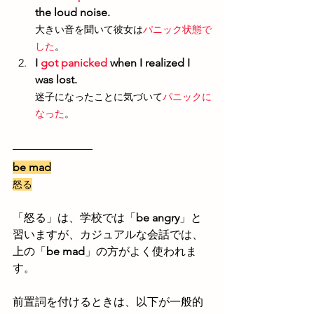
the loud noise.
大きい音を聞いて彼女は
パニック状態で
した
。
I 
got panicked
 when I realized I 
was lost.
迷子になったことに気づいて
パニックに
なった
。
be mad
怒る
「怒る」は、学校では「
be angry
」と
習いますが、カジュアルな会話では、
上の「
be mad
」の方がよく使われま
す。
前置詞を付けるときは、以下が一般的