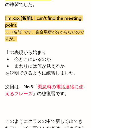
の練習でした。
I'm xxx (名前). I can't find the meeting 
point.
xxx (名前) です。
集合場所が分からないので
すが。
上の表現から始まり
今どこにいるのか
まわりには何が見えるか
を説明できるように練習しました。
次回は、
No.9
「
緊急時の電話連絡に使
えるフレーズ
」の総復習です。
このようにクラスの中で新しく出てき