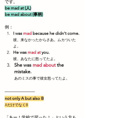
です。
be mad at (人)
be mad about (事柄)
例：
I was 
mad
 because he didn't come.
彼、来なかったからさあ。ムカついた
よ。
He was 
mad at
 you.
彼、あなたに怒ってたよ。
She was 
mad about
 the 
mistake.
あのミスの事で彼女怒ってたよ。
not only A but also B
AだけでなくB
「あー！学校で習った！」という方も