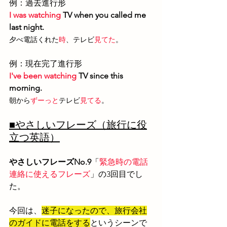
例：過去進行形
I was watching
 TV when you called me 
last night.
夕べ電話くれた
時
、テレビ
見てた
。
例：現在完了進行形
I've been watching
 TV since this 
morning.
朝から
ずーっと
テレビ
見てる
。
■やさしいフレーズ（旅行に役
立つ英語）
やさしいフレーズNo.9
「
緊急時の電話
連絡に使えるフレーズ
」の3
回目でし
た。
今回は、
迷子になったので、旅行会社
のガイドに電話をする
というシーンで