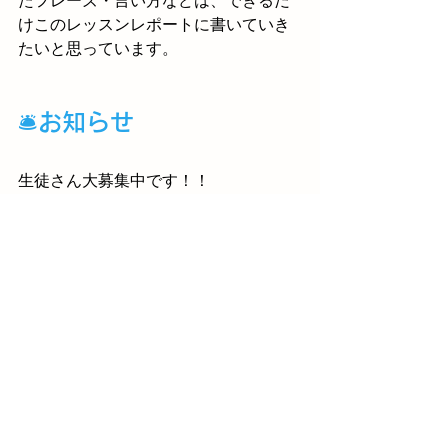
たフレーズ・言い方などは、できるだ
けこのレッスンレポートに書いていき
たいと思っています。
🛎お知らせ
生徒さん大募集中です！！
レッスン日程は以下の通りです。
水曜日
11時から12時
13時から14時
金曜日
11時から12時
13時から14時
現在、各クラスの定員は
4名
です。少人
数で楽しくレッスンしていますので、
よろしければ無料体験レッスンを受け