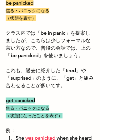
be panicked
焦る・パニックになる
（状態を表す）
クラス内では「
be in panic
」を提案し
ましたが、こちらは少しフォーマルな
言い方なので、普段の会話では、上の
「
be panicked
」を使いましょう。
これも、過去に紹介した「
tired
」や
「
surprised
」のように、「
get
」と組み
合わせることが多いです。
get panicked
焦る・パニックになる
（状態になったことを表す）
例：
She 
was panicked
 when she heard 