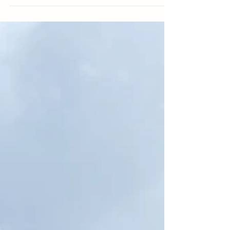
藤沢市にある大人のための英会話教室、 英会話を
楽しみ ★ 旅行を楽しむ！スクール （楽しむスクー
ル）です。 先日生徒さんが、江ノ電の中で外国人
観光客の方に話しかけたそうです💛 しかもとても
粋なセリフを♪ You can see Mt. Fuji from here....